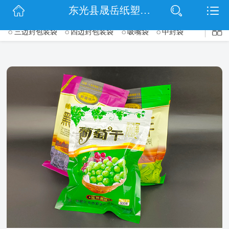
$(function() { $('.wrapper').navbarscroll(); });
东光县晟岳纸塑包装有限公司
网站首页
三边封包装袋
四边封包装袋
吸嘴袋
中封袋
->
公司简介
中封白袋
真空白袋
铝箔真空袋
三边封阴阳袋
信息动态
自立拉链袋
三边封拉链袋
三边封真空袋
通用食品中封袋
产品展示
联系我们